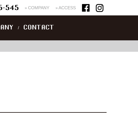
››
COMPANY
››
ACCESS