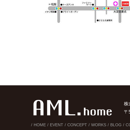
株
〒
HOME
EVENT
CONCEPT
WORKS
BLOG
C