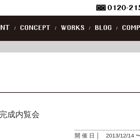
 完成内覧会
開 催 日 │
2013/12/14 〜