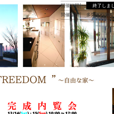
開催時間│
終了しま
開催場所│
多気郡明和町